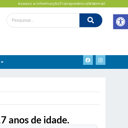
Acesso a Informação
Transparência
Webmail
Abrir 
7 anos de idade.
.