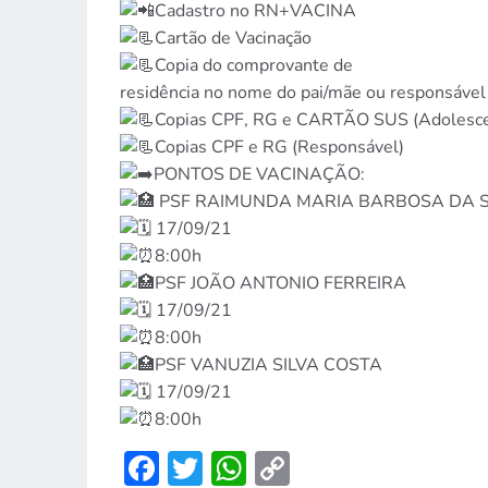
Cadastro no RN+VACINA
Cartão de Vacinação
Copia do comprovante de
residência no nome do pai/mãe ou responsável
Copias CPF, RG e CARTÃO SUS (Adolesce
Copias CPF e RG (Responsável)
PONTOS DE VACINAÇÃO:
PSF RAIMUNDA MARIA BARBOSA DA S
17/09/21
8:00h
PSF JOÃO ANTONIO FERREIRA
17/09/21
8:00h
PSF VANUZIA SILVA COSTA
17/09/21
8:00h
Facebook
Twitter
WhatsApp
Copy