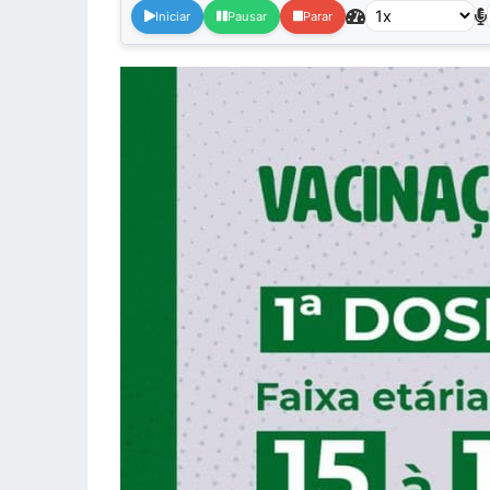
Iniciar
Pausar
Parar