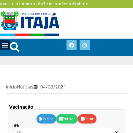
Acesso a Informação
Transparência
Webmail
Início
Notícias
04/08/2021
Vacinação
.
Iniciar
Pausar
Parar