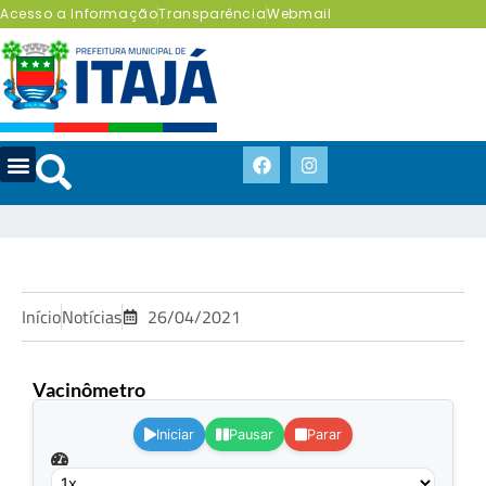
Acesso a Informação
Transparência
Webmail
Início
Notícias
26/04/2021
Vacinômetro
.
Iniciar
Pausar
Parar