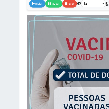
Iniciar
Pausar
Parar