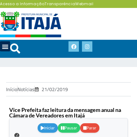
Acesso a Informação
Transparência
Webmail
Início
Notícias
21/02/2019
Vice Prefeita faz leitura da mensagem anual na
Câmara de Vereadores em Itajá
.
Iniciar
Pausar
Parar