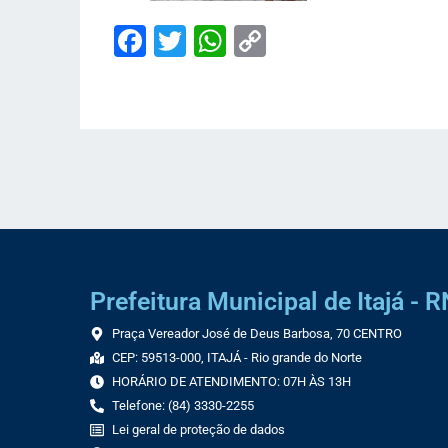
Facebook
Twitter
WhatsApp
Copy
Link
Prefeitura Municipal de Itajá - R
Praça Vereador José de Deus Barbosa, 70 CENTRO
CEP: 59513-000, ITAJÁ - Rio grande do Norte
HORÁRIO DE ATENDIMENTO: 07H ÀS 13H
Telefone: (84) 3330-2255
Lei geral de proteção de dados