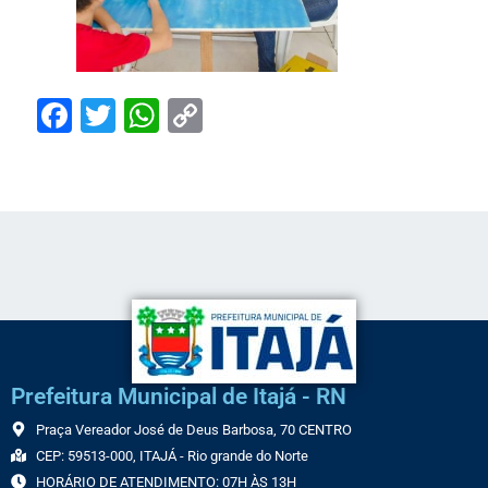
Facebook
Twitter
WhatsApp
Copy
Link
Prefeitura Municipal de Itajá - RN
Praça Vereador José de Deus Barbosa, 70 CENTRO
CEP: 59513-000, ITAJÁ - Rio grande do Norte
HORÁRIO DE ATENDIMENTO: 07H ÀS 13H