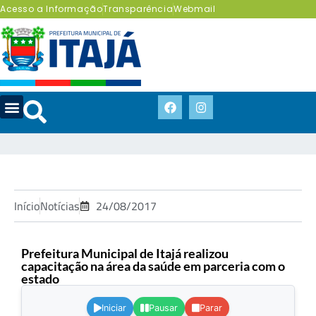
Acesso a Informação
Transparência
Webmail
Início
Notícias
24/08/2017
Prefeitura Municipal de Itajá realizou
capacitação na área da saúde em parceria com o
estado
.
Iniciar
Pausar
Parar