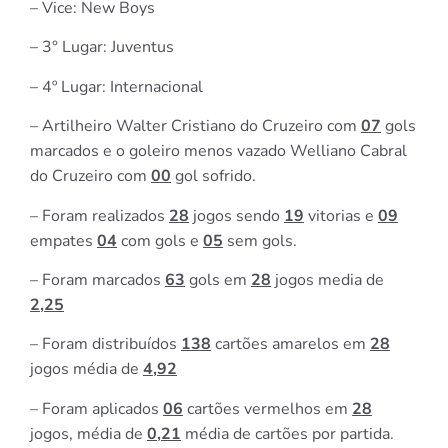
– Vice: New Boys
– 3° Lugar: Juventus
– 4º Lugar: Internacional
– Artilheiro Walter Cristiano do Cruzeiro com
07
gols
marcados e o goleiro menos vazado Welliano Cabral
do Cruzeiro com
00
gol sofrido.
– Foram realizados
28
jogos sendo
19
vitorias e
09
empates
04
com gols e
05
sem gols.
– Foram marcados
63
gols em
28
jogos media de
2,25
– Foram distribuídos
138
cartões amarelos em
28
jogos média de
4,92
– Foram aplicados
06
cartões vermelhos em
28
jogos, média de
0,21
média de cartões por partida.