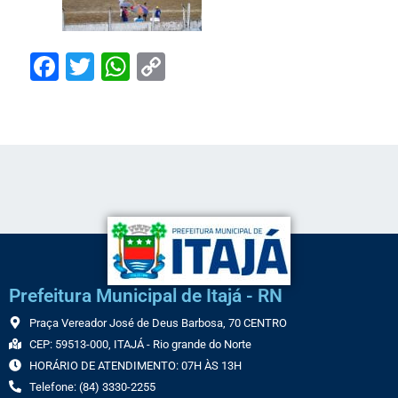
Facebook
Twitter
WhatsApp
Copy
Link
Prefeitura Municipal de Itajá - RN
Praça Vereador José de Deus Barbosa, 70 CENTRO
CEP: 59513-000, ITAJÁ - Rio grande do Norte
HORÁRIO DE ATENDIMENTO: 07H ÀS 13H
Telefone: (84) 3330-2255