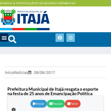
Acesso a Informação
Transparência
Webmail
Início
Notícias
28/06/2017
Prefeitura Municipal de Itajá resgata o esporte
na festa de 25 anos de Emancipação Política
.
Iniciar
Pausar
Parar