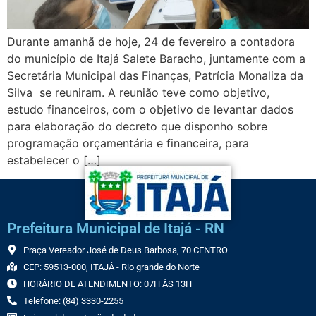
Durante amanhã de hoje, 24 de fevereiro a contadora
do município de Itajá Salete Baracho, juntamente com a
Secretária Municipal das Finanças, Patrícia Monaliza da
Silva se reuniram. A reunião teve como objetivo,
estudo financeiros, com o objetivo de levantar dados
para elaboração do decreto que disponho sobre
programação orçamentária e financeira, para
estabelecer o […]
Prefeitura Municipal de Itajá - RN
Praça Vereador José de Deus Barbosa, 70 CENTRO
CEP: 59513-000, ITAJÁ - Rio grande do Norte
HORÁRIO DE ATENDIMENTO: 07H ÀS 13H
Telefone: (84) 3330-2255