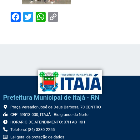
Facebook
Twitter
WhatsApp
Copy
Link
Prefeitura Municipal de Itajá - RN
Praça Vereador José de Deus Barbosa, 70 CENTRO
CEP: 59513-000, ITAJÁ - Rio grande do Norte
HORÁRIO DE ATENDIMENTO: 07H ÀS 13H
Telefone: (84) 3330-2255
Lei geral de proteção de dados