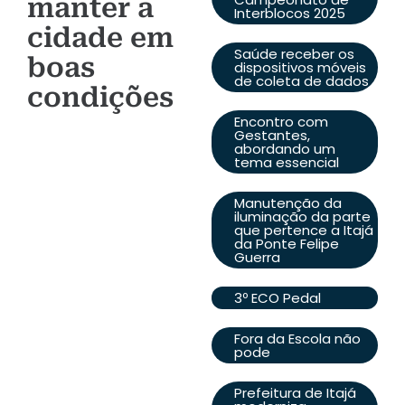
manter a
Interblocos 2025
cidade em
Saúde receber os
boas
dispositivos móveis
de coleta de dados
condições
Encontro com
Gestantes,
abordando um
tema essencial
Manutenção da
iluminação da parte
que pertence a Itajá
da Ponte Felipe
Guerra
3º ECO Pedal
Fora da Escola não
pode
Prefeitura de Itajá