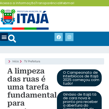
Acesso a Informação
Transparência
Webmail
Início
TV Prefeitura
A limpeza
O Campeonato de
Interblocos de Itajá
das ruas é
2025 começou com
tudo!
uma tarefa
fundamental
Ginásio de Itajá tá
de cara nova e
para
pronto pra receber
a abertura do
Campeonato de