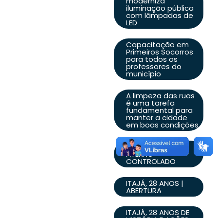
moderniza
iluminação pública
com lâmpadas de
LED
Capacitação em
Primeiros Socorros
para todos os
professores do
município
A limpeza das ruas
é uma tarefa
fundamental para
manter a cidade
em boas condições
MANUTENÇÃO DE
ATERRO
CONTROLADO
ITAJÁ, 28 ANOS |
ABERTURA
ITAJÁ, 28 ANOS DE