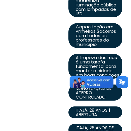
moderniza
iluminação pública
com lâmpadas de
LED
Capacitação em
Primeiros Socorros
para todos os
professores do
município
A limpeza das ruas
é uma tarefa
fundamental para
manter a cidade
em boas condições
MANUTENÇÃO DE
ATERRO
CONTROLADO
ITAJÁ, 28 ANOS |
ABERTURA
ITAJÁ, 28 ANOS DE