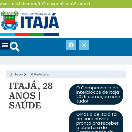
Acesso a Informação
Transparência
Webmail
Início
TV Prefeitura
ITAJÁ, 28
O Campeonato de
Interblocos de Itajá
ANOS |
2025 começou com
tudo!
SAÚDE
Ginásio de Itajá tá
de cara nova e
pronto pra receber
a abertura do
Campeonato de