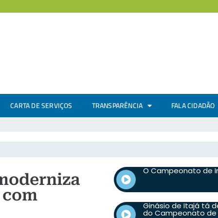
CARTA DE SERVIÇOS
TRANSPARÊNCIA
FALA CIDADÃO
O Campeonato de In
 moderniza
a com
Ginásio de Itajá tá 
do Campeonato de I