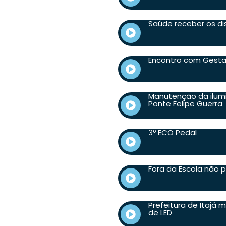
Saúde receber os di
Encontro com Gesta
Manutenção da ilumi
Ponte Felipe Guerra
3º ECO Pedal
Fora da Escola não 
Prefeitura de Itajá
de LED