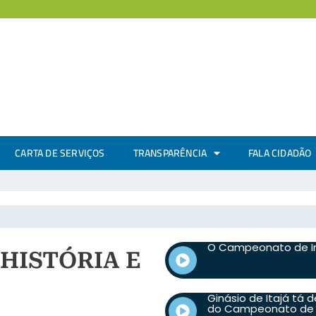
CARTA DE SERVIÇOS
TRANSPARÊNCIA
FALA CIDADÃO
O Campeonato de In
 HISTÓRIA E
Ginásio de Itajá tá 
do Campeonato de I