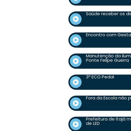
Saúde receber os di
Encontro com Gesta
Manutenção da ilumi
Ponte Felipe Guerra
3º ECO Pedal
Fora da Escola não 
Prefeitura de Itajá
de LED