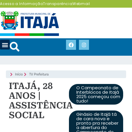
Acesso a Informação
Transparência
Webmail
Início
TV Prefeitura
ITAJÁ, 28
O Campeonato de
Interblocos de Itajá
ANOS |
2025 começou com
tudo!
ASSISTÊNCIA
SOCIAL
Ginásio de Itajá tá
de cara nova e
pronto pra receber
a abertura do
Campeonato de