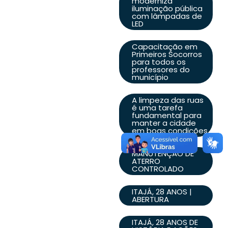
moderniza
iluminação pública
com lâmpadas de
LED
Capacitação em
Primeiros Socorros
para todos os
professores do
município
A limpeza das ruas
é uma tarefa
fundamental para
manter a cidade
em boas condições
MANUTENÇÃO DE
ATERRO
CONTROLADO
ITAJÁ, 28 ANOS |
ABERTURA
ITAJÁ, 28 ANOS DE