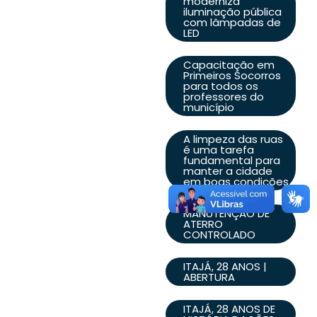
moderniza
iluminação pública
com lâmpadas de
LED
Capacitação em
Primeiros Socorros
para todos os
professores do
município
A limpeza das ruas
é uma tarefa
fundamental para
manter a cidade
em boas condições
MANUTENÇÃO DE
ATERRO
CONTROLADO
ITAJÁ, 28 ANOS |
ABERTURA
ITAJÁ, 28 ANOS DE