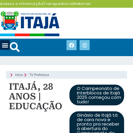
Acesso a Informação
Transparência
Webmail
Início
TV Prefeitura
ITAJÁ, 28
O Campeonato de
Interblocos de Itajá
ANOS |
2025 começou com
tudo!
EDUCAÇÃO
Ginásio de Itajá tá
de cara nova e
pronto pra receber
a abertura do
Campeonato de