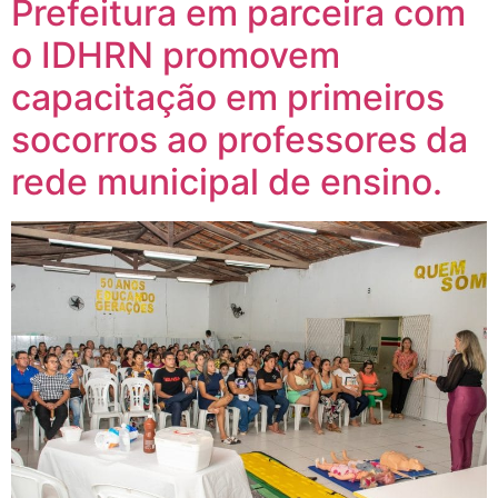
Prefeitura em parceira com
o IDHRN promovem
capacitação em primeiros
socorros ao professores da
rede municipal de ensino.