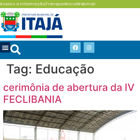
Acesso a Informação
Transparência
Webmail
Tag:
Educação
cerimônia de abertura da IV
FECLIBANIA