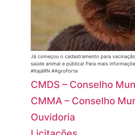
Já começou o cadastramento para vacinação 
saúde animal e pública! Para mais informaçõ
#ItajáRN #AgroForte
CMDS – Conselho Munic
CMMA – Conselho Muni
Ouvidoria
Licitações